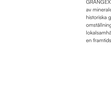
GRANGEX ut
av minerale
historiska 
omställning
lokalsamhäl
en framtid