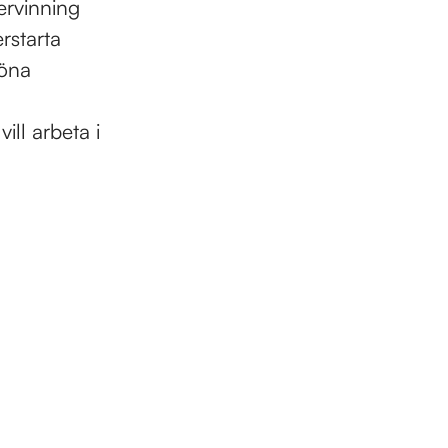
ervinning
rstarta
röna
ll arbeta i